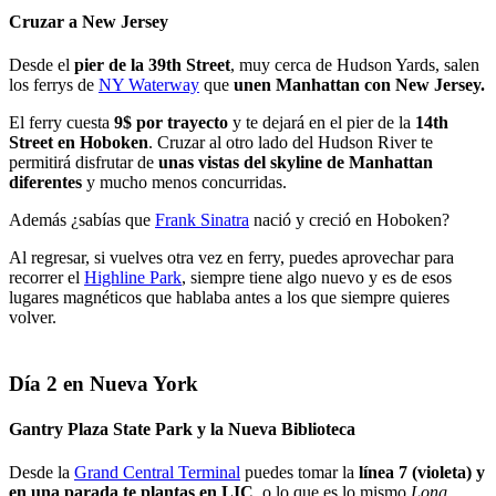
Cruzar a New Jersey
Desde el
pier de la 39th Street
, muy cerca de Hudson Yards, salen
los ferrys de
NY Waterway
que
unen Manhattan con New Jersey.
El ferry cuesta
9$ por trayecto
y te dejará en el pier de la
14th
Street en Hoboken
. Cruzar al otro lado del Hudson River te
permitirá disfrutar de
unas vistas del skyline de Manhattan
diferentes
y mucho menos concurridas.
Además ¿sabías que
Frank Sinatra
nació y creció en Hoboken?
Al regresar, si vuelves otra vez en ferry, puedes aprovechar para
recorrer el
Highline Park
, siempre tiene algo nuevo y es de esos
lugares magnéticos que hablaba antes a los que siempre quieres
volver.
Día 2 en Nueva York
Gantry Plaza State Park y la Nueva Biblioteca
Desde la
Grand Central Terminal
puedes tomar la
línea 7 (violeta) y
en una parada te plantas en LIC
, o lo que es lo mismo
Long