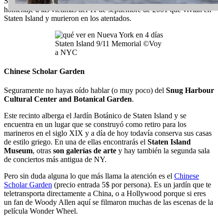
Simboliza unas
alas alzando el vuelo hacia el cielo
y rinde
homenaje a las víctimas del 11 de septiembre de 2001 que vivían en
Staten Island y murieron en los atentados.
Staten Island 9/11 Memorial ©Voy
a NYC
Chinese Scholar Garden
Seguramente no hayas oído hablar (o muy poco) del
Snug Harbour
Cultural Center and Botanical Garden
.
Este recinto alberga el Jardín Botánico de Staten Island y se
encuentra en un lugar que se construyó como retiro para los
marineros en el siglo XIX y a día de hoy todavía conserva sus casas
de estilo griego. En una de ellas encontrarás el
Staten Island
Museum
, otras
son galerías de arte
y hay también la segunda sala
de conciertos más antigua de NY.
Pero sin duda alguna lo que más llama la atención es el
Chinese
Scholar Garden
(precio entrada 5$ por persona). Es un jardín que te
teletransporta directamente a China, o a Hollywood porque si eres
un fan de Woody Allen aquí se filmaron muchas de las escenas de la
película Wonder Wheel.