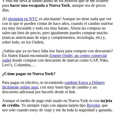
Y esto me lleva al último punto de los motivos que se me ocurren
para
hacer una escapada a Nueva York
, aunque sea de pocos
días.
¡El
shopping en NYC
es alucinante! Aunque no tiene nada que ver
con lo que te pueden contar de hace años, cuando el cambio usd/eur
era muy favorable y todo era muy barato. Ahora las compras no
salen tan bien de precio, pero igualmente puedes comprar mucho
(marcas americanas de ropa y complementos, tecnología, etc) y,
sobre todo, en los Outlets.
¿Sabías que ya no hace falta irse fuera para comprar con descuento?
En Staten Island encontrarás
Empire Outlet, un centro comercial
outlet
donde comprar con descuento de marcas como GAP, Nike,
Levi’s, Columbia,…
¿Cómo pagar en Nueva York?
Para pagar en efectivo, te recomiendo
cambiar Euros a Dólares
fácilmente online aquí
, con muy buen tipo de cambio y un
descuento adicional por hacerlo desde el link.
Aunque el medio de pago más usado en Nueva York es con
tarjeta
de crédito
. Yo siempre viajo con alguna tarjeta tipo
Revolut
, que
uso solo cuando estoy de viaje y me da toda la seguridad y garantía.