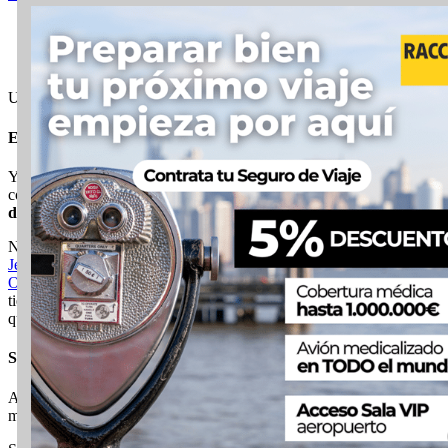
A bordo del Ferry Gratis de
Staten Island ©Voy a nYC
Una vez llegues a Staten Island tienes varias cosas que ver:
Empire Outlets
Ya te he hablado de este sitio más arriba, cuando hablábamos de las
compras. Este centro comercial tiene
tiendas de marcas con
descuento
.
No es lo mismo que otros Outlet Malls mucho más grandes como el
Jersey Gardens de New Jersey
o los
Woodbury Commons Premium
Outlet
, pero para algunas compras con buenos precios cuando se
tiene poco tiempo no está nada mal y, para mi gusto, mucho mejor
que
Century 21
.
Staten Island 9/11 Memorial
A este
emotivo monumento a las víctimas del 9/11
no suele llegar
mucha gente y es un lugar muy bonito.