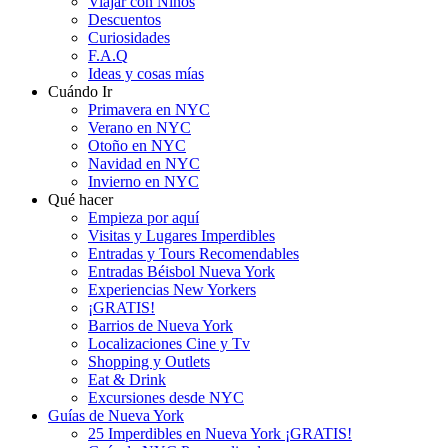
Viajar con Niños
Descuentos
Curiosidades
F.A.Q
Ideas y cosas mías
Cuándo Ir
Primavera en NYC
Verano en NYC
Otoño en NYC
Navidad en NYC
Invierno en NYC
Qué hacer
Empieza por aquí
Visitas y Lugares Imperdibles
Entradas y Tours Recomendables
Entradas Béisbol Nueva York
Experiencias New Yorkers
¡GRATIS!
Barrios de Nueva York
Localizaciones Cine y Tv
Shopping y Outlets
Eat & Drink
Excursiones desde NYC
Guías de Nueva York
25 Imperdibles en Nueva York ¡GRATIS!