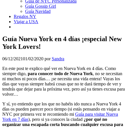
Guía de NYC Personalizada
Guía Gossip Girl
Guía Navidad
Regalos NY
Viajar a USA
Guía Nueva York en 4 días ¡especial New
York Lovers!
06/12/2021
01/02/2020
por
Sandra
En este post te explico qué ver en Nueva York en 4 días. Como
siempre digo,
para conocer todo de Nueva York
, no se necesitan
ni muchos ni pocos días… ¡se necesita una vida entera! Vayas los
días que vayas siempre habrá cosas que no te dará tiempo de ver y
tendrás que dejar para la próxima vez, pero así ya tienes excusa para
volver…
Y sí, yo entiendo que los que no habéis ido nunca a Nueva York 4
días os pueden parecer poco tiempo (si estás pensando en viajar a
NYC por primera vez te recomiendo mi
Guía para visitar Nueva
York en 7 días
), pero si ya conoces la ciudad
¿por qué no
organizar una escapada corta buscando cualquier excusa para