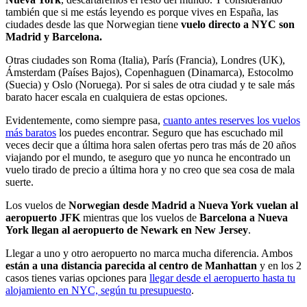
también que si me estás leyendo es porque vives en España, las
ciudades desde las que Norwegian tiene
vuelo directo a NYC son
Madrid y Barcelona.
Otras ciudades son Roma (Italia), París (Francia), Londres (UK),
Ámsterdam (Países Bajos), Copenhaguen (Dinamarca), Estocolmo
(Suecia) y Oslo (Noruega). Por si sales de otra ciudad y te sale más
barato hacer escala en cualquiera de estas opciones.
Evidentemente, como siempre pasa,
cuanto antes reserves los vuelos
más baratos
los puedes encontrar. Seguro que has escuchado mil
veces decir que a última hora salen ofertas pero tras más de 20 años
viajando por el mundo, te aseguro que yo nunca he encontrado un
vuelo tirado de precio a última hora y no creo que sea cosa de mala
suerte.
Los vuelos de
Norwegian desde Madrid a Nueva York vuelan al
aeropuerto JFK
mientras que los vuelos de
Barcelona a Nueva
York llegan al aeropuerto de Newark en New Jersey
.
Llegar a uno y otro aeropuerto no marca mucha diferencia. Ambos
están a una distancia parecida al centro de Manhattan
y en los 2
casos tienes varias opciones para
llegar desde el aeropuerto hasta tu
alojamiento en NYC, según tu presupuesto
.