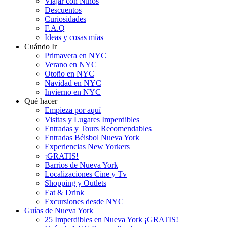
Viajar con Niños
Descuentos
Curiosidades
F.A.Q
Ideas y cosas mías
Cuándo Ir
Primavera en NYC
Verano en NYC
Otoño en NYC
Navidad en NYC
Invierno en NYC
Qué hacer
Empieza por aquí
Visitas y Lugares Imperdibles
Entradas y Tours Recomendables
Entradas Béisbol Nueva York
Experiencias New Yorkers
¡GRATIS!
Barrios de Nueva York
Localizaciones Cine y Tv
Shopping y Outlets
Eat & Drink
Excursiones desde NYC
Guías de Nueva York
25 Imperdibles en Nueva York ¡GRATIS!