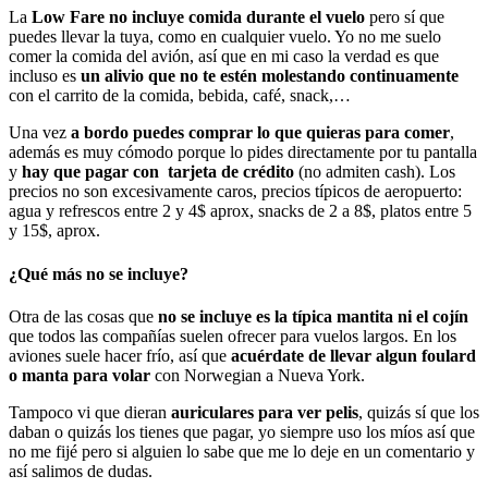
La
Low Fare no incluye comida durante el vuelo
pero sí que
puedes llevar la tuya, como en cualquier vuelo. Yo no me suelo
comer la comida del avión, así que en mi caso la verdad es que
incluso es
un alivio que no te estén molestando continuamente
con el carrito de la comida, bebida, café, snack,…
Una vez
a bordo puedes comprar lo que quieras para comer
,
además es muy cómodo porque lo pides directamente por tu pantalla
y
hay que pagar con tarjeta de crédito
(no admiten cash). Los
precios no son excesivamente caros, precios típicos de aeropuerto:
agua y refrescos entre 2 y 4$ aprox, snacks de 2 a 8$, platos entre 5
y 15$, aprox.
¿Qué más no se incluye?
Otra de las cosas que
no se incluye es la típica mantita ni el cojín
que todos las compañías suelen ofrecer para vuelos largos. En los
aviones suele hacer frío, así que
acuérdate de llevar algun foulard
o manta para volar
con Norwegian a Nueva York.
Tampoco vi que dieran
auriculares para ver pelis
, quizás sí que los
daban o quizás los tienes que pagar, yo siempre uso los míos así que
no me fijé pero si alguien lo sabe que me lo deje en un comentario y
así salimos de dudas.