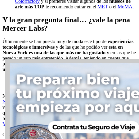
Colorfactory
y si prefieres visitar algunos de los
museos de
arte más TOP
te recomiendo entrar en el
MET
o el
MoMA
.
Y la gran pregunta final… ¿vale la pena
Mercer Labs?
Últimamente se han puesto muy de moda este tipo de
experiencias
tecnológicas e inmersivas
y de las que he podido ver
esta en
Nueva York es una de las que más me ha gustado
y en las que he
pasado un rato más entretenido. Además, teniendo en cuenta que
puedes
comprar las entradas con Descuento del 15%
creo que es
una visita muy recomendable que hacer en NYC
.
Mercer Labs New York ©Voy a NYC
No podría decirte que es uno de los
imprescindibles que ver en
Nueva York
, sobre todo si es tu primer viaje porque hay mucho por
ver y hacer. Pero si tienes tiempo suficiente o si ya conoces NYC y
quieres ver cosas diferentes, visitar Mercer Labs puede ser una
buena experienciay tienes muchas más en esta
Súper Guía para New
York Lovers
.
Categorías
Descuentos para tu viaje