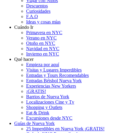
Viajar con Niños
Descuentos
Curiosidades
F.A.Q
Ideas y cosas mías
Cuándo Ir
Primavera en NYC
Verano en NYC
Otoño en NYC
Navidad en NYC
Invierno en NYC
Qué hacer
Empieza por aquí
Visitas y Lugares Imperdibles
Entradas y Tours Recomendables
Entradas Béisbol Nueva York
Experiencias New Yorkers
¡GRATIS!
Barrios de Nueva York
Localizaciones Cine y Tv
Shopping y Outlets
Eat & Drink
Excursiones desde NYC
Guías de Nueva York
25 Imperdibles en Nueva York ¡GRATIS!