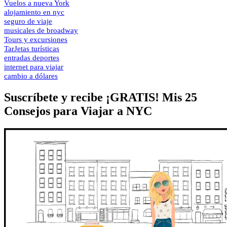
Vuelos a nueva York
alojamiento en nyc
seguro de viaje
musicales de broadway
Tours y excursiones
TarJetas turísticas
entradas deportes
internet para viajar
cambio a dólares
Suscríbete y recibe ¡GRATIS! Mis 25
Consejos para Viajar a NYC