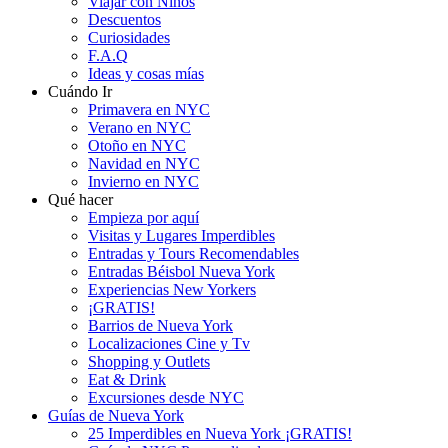
Viajar con Niños
Descuentos
Curiosidades
F.A.Q
Ideas y cosas mías
Cuándo Ir
Primavera en NYC
Verano en NYC
Otoño en NYC
Navidad en NYC
Invierno en NYC
Qué hacer
Empieza por aquí
Visitas y Lugares Imperdibles
Entradas y Tours Recomendables
Entradas Béisbol Nueva York
Experiencias New Yorkers
¡GRATIS!
Barrios de Nueva York
Localizaciones Cine y Tv
Shopping y Outlets
Eat & Drink
Excursiones desde NYC
Guías de Nueva York
25 Imperdibles en Nueva York ¡GRATIS!