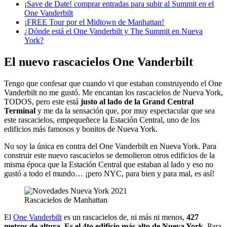
¡Save de Date! comprar entradas para subir al Summit en el
One Vanderbilt
¡FREE Tour por el Midtown de Manhattan!
¿Dónde está el One Vanderbilt y The Summit en Nueva
York?
El nuevo rascacielos One Vanderbilt
Tengo que confesar que cuando vi que estaban construyendo el One
Vanderbilt no me gustó. Me encantan los rascacielos de Nueva York,
TODOS, pero este está
justo al lado de la Grand Central
Terminal
y me da la sensación que, por muy espectacular que sea
este rascacielos, empequeñece la Estación Central, uno de los
edificios más famosos y bonitos de Nueva York.
No soy la única en contra del One Vanderbilt en Nueva York. Para
construir este nuevo rascacielos se demolieron otros edificios de la
misma época que la Estación Central que estaban al lado y
eso no
gustó a todo el mundo… ¡pero NYC, para bien y para mal, es así!
Rascacielos de Manhattan
El
One Vanderbilt
es un rascacielos de, ni más ni menos,
427
metros de altura. Es el 4to edificio más alto de Nueva York.
Para