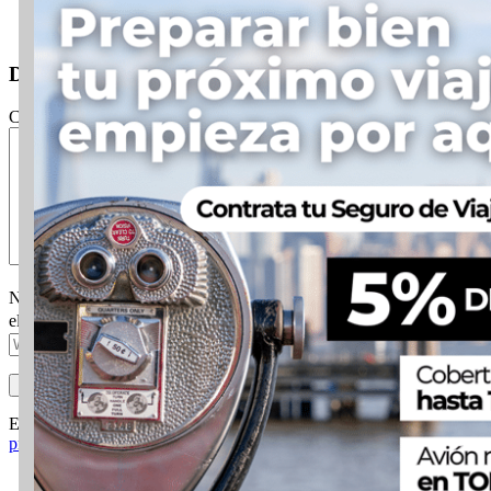
Responder
Deja un comentario
Comentario
Nombre
Correo
electrónico
Web
Este sitio usa Akismet para reducir el spam.
Aprende cómo se
procesan los datos de tus comentarios.