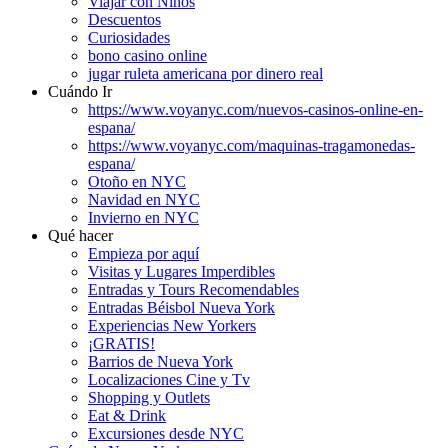
Viajar con Niños
Descuentos
Curiosidades
bono casino online
jugar ruleta americana por dinero real
Cuándo Ir
https://www.voyanyc.com/nuevos-casinos-online-en-
espana/
https://www.voyanyc.com/maquinas-tragamonedas-
espana/
Otoño en NYC
Navidad en NYC
Invierno en NYC
Qué hacer
Empieza por aquí
Visitas y Lugares Imperdibles
Entradas y Tours Recomendables
Entradas Béisbol Nueva York
Experiencias New Yorkers
¡GRATIS!
Barrios de Nueva York
Localizaciones Cine y Tv
Shopping y Outlets
Eat & Drink
Excursiones desde NYC