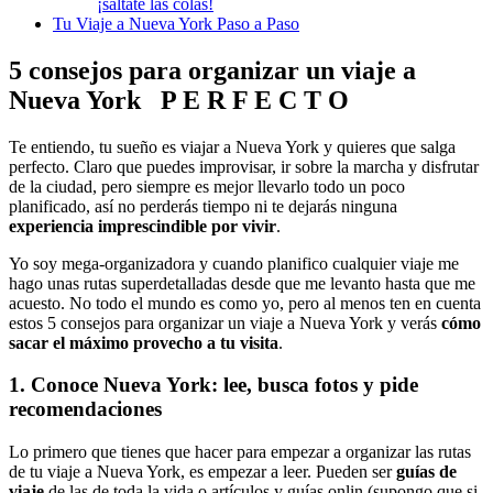
¡sáltate las colas!
Tu Viaje a Nueva York Paso a Paso
5 consejos para organizar un viaje a
Nueva York P E R F E C T O
Te entiendo, tu sueño es viajar a Nueva York y quieres que salga
perfecto. Claro que puedes improvisar, ir sobre la marcha y disfrutar
de la ciudad, pero siempre es mejor llevarlo todo un poco
planificado, así no perderás tiempo ni te dejarás ninguna
experiencia imprescindible por vivir
.
Yo soy mega-organizadora y cuando planifico cualquier viaje me
hago unas rutas superdetalladas desde que me levanto hasta que me
acuesto. No todo el mundo es como yo, pero al menos ten en cuenta
estos 5 consejos para organizar un viaje a Nueva York y verás
cómo
sacar el máximo provecho a tu visita
.
1. Conoce Nueva York: lee, busca fotos y pide
recomendaciones
Lo primero que tienes que hacer para empezar a organizar las rutas
de tu viaje a Nueva York, es empezar a leer. Pueden ser
guías
de
viaje
de las de toda la vida o artículos y guías onlin (supongo que si