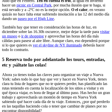
Julio que en Febrero.
Ten en cuenta el frío
, al igual en invierno
hacer un
picnic en Central Park
, por mucha ilusión que te haga, si
está nevado y a -2ºC no es la mejor opción.
O el calor
, en verano
quizás no hace falta estar sufriendo insolación a las 12 del medio día
dando un
paseo por el High Line
.
También hay que tener en consideración las horas de luz, en
diciembre sobre las 16.30h oscurece, mejor dejar la tarde para
visitar
un museo
o
ir de shopping
y aprovechar las horas del día más
cálidas para pasesr al aire libre. Aunque claro, eso dependerá porque
si lo que quieres es
ver el skyline de NY iluminado
deberás hacer
todo lo contrario.
5 Reserva todo por adelantado los tours, entradas,
etc y ¡sáltate las colas!
Ahora ya tienes todas las claves para organizar un viaje a Nueva
York: sabes todo lo que hay que ver y hacer en Nueva York, tienes
clara tu lista de lugares que no te quieres perder, has planificado las
rutas teniendo en cuenta la localización de los sitios a visitar y en
qué época viajar, es hora de llegar al último paso. Has hecho un gran
trabajo y aprovecharás un montón de tiempo en Nueva York
sabiendo qué hacer cada día de tu viaje. Entonces, ¿por qué perderlo
en las taquillas haciendo cola o tener que cambiar de planes por no
encontrar disponibilidad?