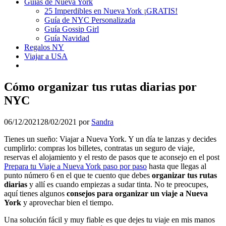
Guías de Nueva York
25 Imperdibles en Nueva York ¡GRATIS!
Guía de NYC Personalizada
Guía Gossip Girl
Guía Navidad
Regalos NY
Viajar a USA
Cómo organizar tus rutas diarias por
NYC
06/12/2021
28/02/2021
por
Sandra
Tienes un sueño: Viajar a Nueva York. Y un día te lanzas y decides
cumplirlo: compras los billetes, contratas un seguro de viaje,
reservas el alojamiento y el resto de pasos que te aconsejo en el post
Prepara tu Viaje a Nueva York paso por paso
hasta que llegas al
punto número 6 en el que te cuento que debes
organizar tus rutas
diarias
y allí es cuando empiezas a sudar tinta. No te preocupes,
aquí tienes algunos
consejos para organizar un viaje a Nueva
York
y aprovechar bien el tiempo.
Una solución fácil y muy fiable es que dejes tu viaje en mis manos