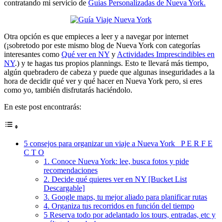
contratando mi servicio de
Guías Personalizadas de Nueva York.
Otra opción es que empieces a leer y a navegar por internet
(¡sobretodo por este mismo blog de Nueva York con categorías
interesantes como
Qué ver en NY
y
Actividades Imprescindibles en
NY
.) y te hagas tus propios plannings. Esto te llevará más tiempo,
algún quebradero de cabeza y puede que algunas inseguridades a la
hora de decidir qué ver y qué hacer en Nueva York pero, si eres
como yo, también disfrutarás haciéndolo.
En este post encontrarás:
5 consejos para organizar un viaje a Nueva York P E R F E
C T O
1. Conoce Nueva York: lee, busca fotos y pide
recomendaciones
2. Decide qué quieres ver en NY [Bucket List
Descargable]
3. Google maps, tu mejor aliado para planificar rutas
4. Organiza tus recorridos en función del tiempo
5 Reserva todo por adelantado los tours, entradas, etc y