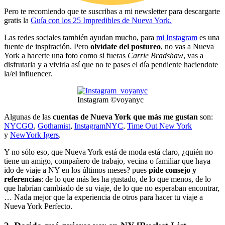
Pero te recomiendo que te suscribas a mi newsletter para descargarte
gratis la
Guía con los 25 Impredibles de Nueva York.
Las redes sociales también ayudan mucho, para
mi Instagram
es una
fuente de inspiración. Pero
olvídate del postureo
, no vas a Nueva
York a hacerte una foto como si fueras
Carrie Bradshaw
, vas a
disfrutarla y a vivirla así que no te pases el día pendiente haciendote
la/el influencer.
Instagram ©voyanyc
Algunas de las
cuentas de Nueva York que más me gustan
son:
NYCGO
,
Gothamist
,
InstagramNYC
,
Time Out New York
y
NewYork Igers
.
Y no sólo eso, que Nueva York está de moda está claro, ¿quién no
tiene un amigo, compañero de trabajo, vecina o familiar que haya
ido de viaje a NY en los últimos meses? pues
pide consejo y
referencias
: de lo que más les ha gustado, de lo que menos, de lo
que habrían cambiado de su viaje, de lo que no esperaban encontrar,
… Nada mejor que la experiencia de otros para hacer tu viaje a
Nueva York Perfecto.