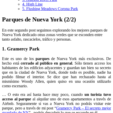
4. High Line
5. Flushing Meadows Corona Park
Parques de Nueva York (2/2)
En este segundo post seguimos explorando los mejores parques de
Nueva York dedicado otras zonas verdes que se esconden entre
tanto asfalto, rascacielos, tráfico y personas.
1. Gramercy Park
Este es uno de los
parques
de Nueva York más exclusivos. De
hecho está
cerrado al público en general
. Sólo tienen acceso los
habitantes de los edificios adyacentes y guardan tan bien su secreto
que en la ciudad de Nueva York, donde todo es posible, nadie ha
podido filmar el interior. Se dice que han rechazado hasta al
mismísimo Woody Allen, quien quiso en una ocasión utilizarlo
como escenario.
… O esto era así hasta hace muy poco, cuando
un turista tuvo
acceso al parque
al alquilar uno de esos apartamentos a través de
Airbnb. Seguramente si vas a Nueva York no podrás visitar este
parque, pero a través de mi post “
Gramercy Park – El secreto mejor
guardado de NY
” , podrás descubrir lo que se esconde en él.