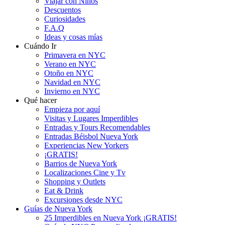
Viajar con Niños
Descuentos
Curiosidades
F.A.Q
Ideas y cosas mías
Cuándo Ir
Primavera en NYC
Verano en NYC
Otoño en NYC
Navidad en NYC
Invierno en NYC
Qué hacer
Empieza por aquí
Visitas y Lugares Imperdibles
Entradas y Tours Recomendables
Entradas Béisbol Nueva York
Experiencias New Yorkers
¡GRATIS!
Barrios de Nueva York
Localizaciones Cine y Tv
Shopping y Outlets
Eat & Drink
Excursiones desde NYC
Guías de Nueva York
25 Imperdibles en Nueva York ¡GRATIS!