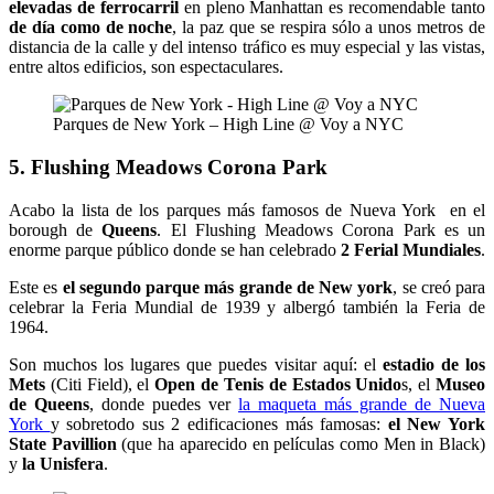
elevadas de ferrocarril
en pleno Manhattan es recomendable tanto
de día como de noche
, la paz que se respira sólo a unos metros de
distancia de la calle y del intenso tráfico es muy especial y las vistas,
entre altos edificios, son espectaculares.
Parques de New York – High Line @ Voy a NYC
5. Flushing Meadows Corona Park
Acabo la lista de los parques más famosos de Nueva York en el
borough de
Queens
. El Flushing Meadows Corona Park es un
enorme parque público donde se han celebrado
2 Ferial Mundiales
.
Este es
el segundo parque más grande de New york
, se creó para
celebrar la Feria Mundial de 1939 y albergó también la Feria de
1964.
Son muchos los lugares que puedes visitar aquí: el
estadio de los
Mets
(Citi Field), el
Open de Tenis de Estados Unido
s, el
Museo
de Queens
, donde puedes ver
la maqueta más grande de Nueva
York
y sobretodo sus 2 edificaciones más famosas:
el New York
State Pavillion
(que ha aparecido en películas como Men in Black)
y
la Unisfera
.