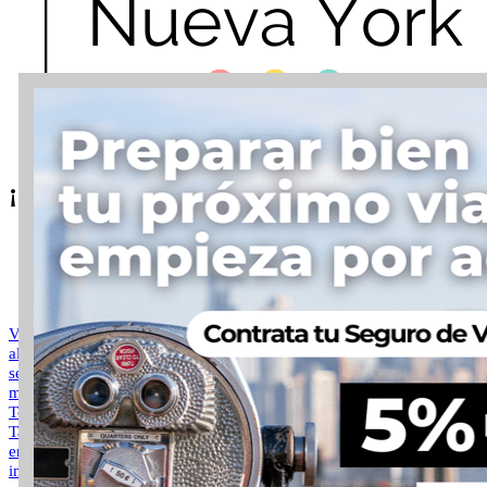
¡Sígueme en mis Redes Sociales!
Vuelos a nueva York
alojamiento en nyc
seguro de viaje
musicales de broadway
Tours y excursiones
TarJetas turísticas
entradas deportes
internet para viajar