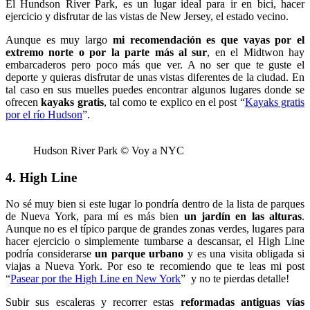
El Hundson River Park, es un lugar ideal para ir en bici, hacer
ejercicio y disfrutar de las vistas de New Jersey, el estado vecino.
Aunque es muy largo
mi recomendación es que vayas por el
extremo norte o por la parte más al sur
, en el Midtwon hay
embarcaderos pero poco más que ver. A no ser que te guste el
deporte y quieras disfrutar de unas vistas diferentes de la ciudad. En
tal caso en sus muelles puedes encontrar algunos lugares donde se
ofrecen
kayaks gratis
, tal como te explico en el post “
Kayaks gratis
por el río Hudson
”.
Hudson River Park © Voy a NYC
4. High Line
No sé muy bien si este lugar lo pondría dentro de la lista de parques
de Nueva York, para mí es más bien
un jardín en las alturas
.
Aunque no es el típico parque de grandes zonas verdes, lugares para
hacer ejercicio o simplemente tumbarse a descansar, el High Line
podría considerarse
un parque urbano
y es una visita obligada si
viajas a Nueva York. Por eso te recomiendo que te leas mi post
“
Pasear por the High Line en New York
” y no te pierdas detalle!
Subir sus escaleras y recorrer estas
reformadas antiguas
vías