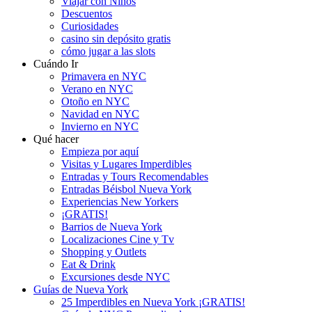
Viajar con Niños
Descuentos
Curiosidades
casino sin depósito gratis
cómo jugar a las slots
Cuándo Ir
Primavera en NYC
Verano en NYC
Otoño en NYC
Navidad en NYC
Invierno en NYC
Qué hacer
Empieza por aquí
Visitas y Lugares Imperdibles
Entradas y Tours Recomendables
Entradas Béisbol Nueva York
Experiencias New Yorkers
¡GRATIS!
Barrios de Nueva York
Localizaciones Cine y Tv
Shopping y Outlets
Eat & Drink
Excursiones desde NYC
Guías de Nueva York
25 Imperdibles en Nueva York ¡GRATIS!