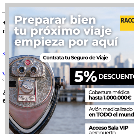
+ Experiencias únicas en NY con
descuento
Sobrevolar Nueva York en helicóptero
Ver un partido de la NBA en Nueva York
Categorías
Experiencias en Nueva York
2 comentarios en «Ver el Musical Chicago
en Broadway [+20€ Descuento]»
Jose Angel