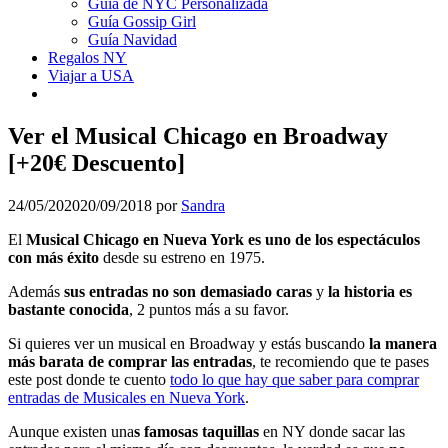
Guía de NYC Personalizada
Guía Gossip Girl
Guía Navidad
Regalos NY
Viajar a USA
Ver el Musical Chicago en Broadway
[+20€ Descuento]
24/05/2020
20/09/2018
por
Sandra
El
Musical Chicago en Nueva York es uno de los espectáculos
con más éxito
desde su estreno en 1975.
Además
sus entradas no son demasiado caras
y
la historia es
bastante conocida
, 2 puntos más a su favor.
Si quieres ver un musical en Broadway y estás buscando
la manera
más barata de comprar las entradas
, te recomiendo que te pases
este post donde te cuento
todo lo que hay que saber para comprar
entradas de Musicales en Nueva York
.
Aunque existen una
s famosas taquillas
en NY donde sacar las